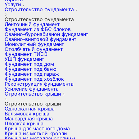
Услуги
Строительство фундамента
Строительство фундамента
Ленточный фундамент
Фундамент из ФБС блоков
Свайно-буронабивной фундамент
Свайно-винтовой фундамент
Монолитный фундамент
Столбчатый фундамент
Фундамент ТИСЭ
УШП фундамент
Фундамент под дом
Фундамент под баню
Фундамент под гараж
Фундамент под хозблок
Реконструкция фундамента
Усиление фундамента
Строительство крыши
Строительство крыши
Односкатная крыша
Вальмовая крыша
Мансардная крыша
Плоская крыша
Крыша для частного дома
Крыша из мягкой кровли
Крыша из металлочерепицы