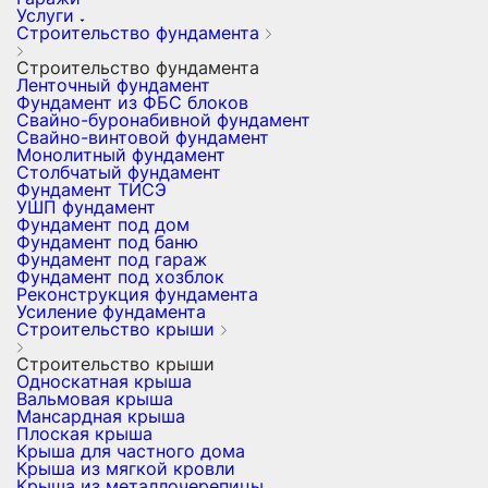
Услуги
Строительство фундамента
Строительство фундамента
Ленточный фундамент
Фундамент из ФБС блоков
Свайно-буронабивной фундамент
Свайно-винтовой фундамент
Монолитный фундамент
Столбчатый фундамент
Фундамент ТИСЭ
УШП фундамент
Фундамент под дом
Фундамент под баню
Фундамент под гараж
Фундамент под хозблок
Реконструкция фундамента
Усиление фундамента
Строительство крыши
Строительство крыши
Односкатная крыша
Вальмовая крыша
Мансардная крыша
Плоская крыша
Крыша для частного дома
Крыша из мягкой кровли
Крыша из металлочерепицы