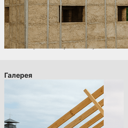
выбранный материал: металлочерепица, профлист,
гибкая или композитная черепица.
Финишные работы. Установка водосточной
системы, вентиляции, снегозадержателей,
герметизация примыканий.
Мы гарантируем качественное проведение всех
этапов строительства крыши по адекватным ценам
за м². Стоимость работ по строительству крыши
определяется индивидуально и зависит от
сложности проекта и выбранных материалов.
Галерея