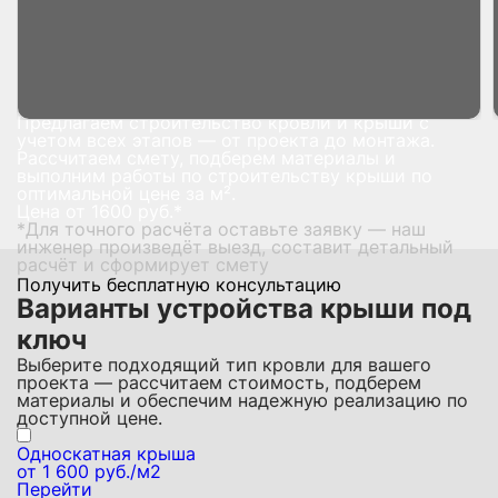
Главная страница
Услуги
Строительство крыши
Строительство крыши под ключ в
Анапе
Предлагаем строительство кровли и крыши с
учетом всех этапов — от проекта до монтажа.
Рассчитаем смету, подберем материалы и
выполним работы по строительству крыши по
оптимальной цене за м².
Цена от
1600
руб.*
*Для точного расчёта оставьте заявку — наш
инженер произведёт выезд, составит детальный
расчёт и сформирует смету
Получить бесплатную консультацию
Варианты устройства крыши под
ключ
Выберите подходящий тип кровли для вашего
проекта — рассчитаем стоимость, подберем
материалы и обеспечим надежную реализацию по
доступной цене.
Односкатная крыша
от 1 600 руб./м2
Перейти