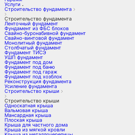
Услуги
Строительство фундамента
Строительство фундамента
Ленточный фундамент
Фундамент из ФБС блоков
Свайно-буронабивной фундамент
Свайно-винтовой фундамент
Монолитный фундамент
Столбчатый фундамент
Фундамент ТИСЭ
УШП фундамент
Фундамент под дом
Фундамент под баню
Фундамент под гараж
Фундамент под хозблок
Реконструкция фундамента
Усиление фундамента
Строительство крыши
Строительство крыши
Односкатная крыша
Вальмовая крыша
Мансардная крыша
Плоская крыша
Крыша для частного дома
Крыша из мягкой кровли
Крыша из металлочерепицы