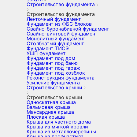
Строительство фундамента
Строительство фундамента
Ленточный фундамент
Фундамент из ФБС блоков
Свайно-буронабивной фундамент
Свайно-винтовой фундамент
Монолитный фундамент
Столбчатый фундамент
Фундамент ТИСЭ
УШП фундамент
Фундамент под дом
Фундамент под баню
Фундамент под гараж
Фундамент под хозблок
Реконструкция фундамента
Усиление фундамента
Строительство крыши
Строительство крыши
Односкатная крыша
Вальмовая крыша
Мансардная крыша
Плоская крыша
Крыша для частного дома
Крыша из мягкой кровли
Крыша из металлочерепицы
Крыша из профнастила