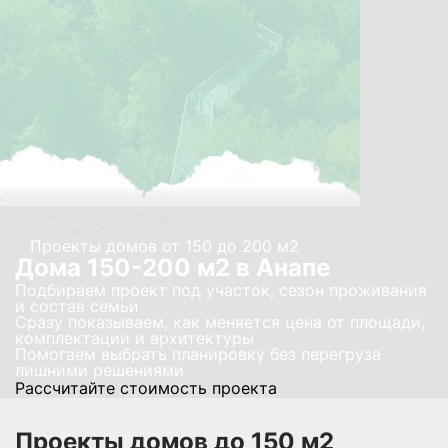
Главная страница
Строительство
Проекты домов от 150 до 200 м2
Дома 150-200 м2 в Анапе
Подбираем проект под участок, сезон проживания
и состав семьи
Сразу показываем, как меняется цена от площади,
комплектации и архитектуры
Помогаем выбрать планировку без перегруза
лишними решениями
Рассчитайте стоимость проекта
Проекты домов до 150 м2