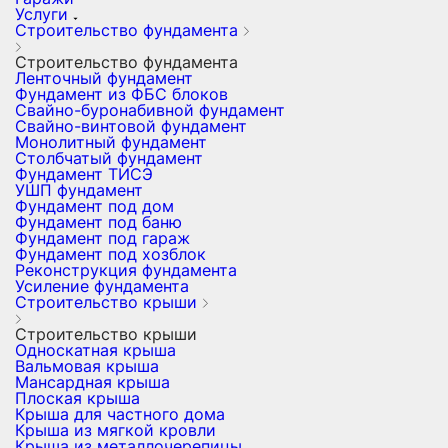
Услуги
Строительство фундамента
Строительство фундамента
Ленточный фундамент
Фундамент из ФБС блоков
Свайно-буронабивной фундамент
Свайно-винтовой фундамент
Монолитный фундамент
Столбчатый фундамент
Фундамент ТИСЭ
УШП фундамент
Фундамент под дом
Фундамент под баню
Фундамент под гараж
Фундамент под хозблок
Реконструкция фундамента
Усиление фундамента
Строительство крыши
Строительство крыши
Односкатная крыша
Вальмовая крыша
Мансардная крыша
Плоская крыша
Крыша для частного дома
Крыша из мягкой кровли
Крыша из металлочерепицы