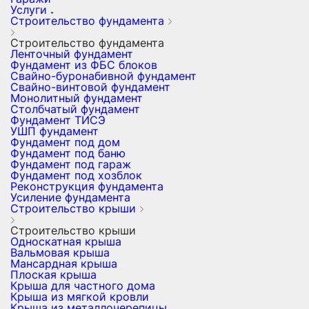
Услуги
Строительство фундамента
Строительство фундамента
Ленточный фундамент
Фундамент из ФБС блоков
Свайно-буронабивной фундамент
Свайно-винтовой фундамент
Монолитный фундамент
Столбчатый фундамент
Фундамент ТИСЭ
УШП фундамент
Фундамент под дом
Фундамент под баню
Фундамент под гараж
Фундамент под хозблок
Реконструкция фундамента
Усиление фундамента
Строительство крыши
Строительство крыши
Односкатная крыша
Вальмовая крыша
Мансардная крыша
Плоская крыша
Крыша для частного дома
Крыша из мягкой кровли
Крыша из металлочерепицы