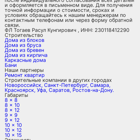
после индивидуального согласования всех деталей
и оформляется в письменном виде. Для получения
точной информации о стоимости, сроках и
условиях обращайтесь к нашим менеджерам по
контактным телефонам или через форму обратной
связи.
ФЛ Тогаев Расул Кунгирович , ИНН: 230118412290
Строительство
Дома из блоков
Дома из бруса
Дома из бревен
Дома из кирпича
Каркасные дома
Бани
Наши партнеры
Ремонт квартир
Строительные компании в других городах
Новороссийск,
Санкт-Петербург,
Самара,
Красноярск,
Уфа,
Саратов,
Ростов-на-Дону.
Габариты
8 x 8
8 x 10
8 x 12
9 x 9
9 x 12
10 x 10
10 x 12
10 x 15