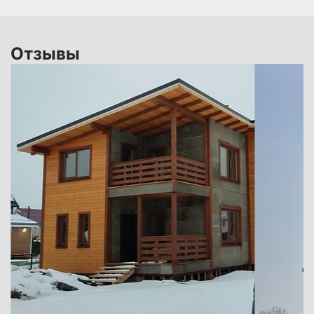
Отзывы
 В
не
по
ся