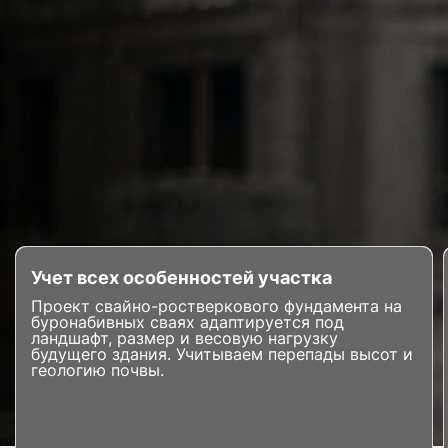
Учет всех особенностей участка
Проект свайно-ростверкового фундамента на
буронабивных сваях адаптируется под
ландшафт, размер и весовую нагрузку
будущего здания. Учитываем перепады высот и
геологию почвы.