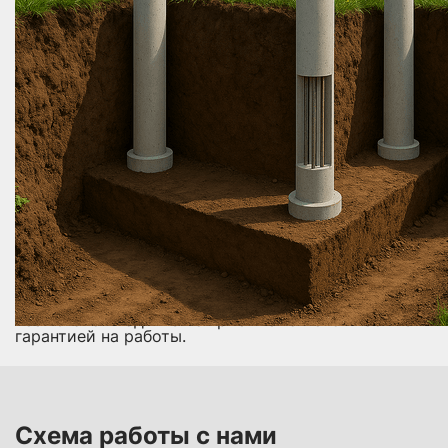
Установка армокаркаса и бетонирование
В каждую скважину устанавливаем армирующий
каркас и заливаем бетон. Таким образом
формируется прочный фундамент на буронабивных
сваях.
Устройство ростверка
Выполняется монтаж опалубки и армирование.
Затем заливается бетон для создания ростверка —
горизонтальной балки, соединяющей все сваи в
единую конструкцию.
Контроль качества и выдержка бетона
После заливки проводим контрольные проверки,
включая визуальный и инструментальный
контроль. Бетон набирает прочность в течение 7–
28 дней.
Фундамент ростверк на буронабивных сваях
обеспечивает высокую несущую способность и
устойчивость постройки даже в условиях
проблемного грунта. Мы предлагаем реализацию
всех этапов под ключ с приемлемой стоимостью и
гарантией на работы.
Схема работы с нами