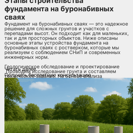
Этапы строительства
фундамента на буронабивных
сваях
Фундамент на буронабивных сваях — это надежное
решение для сложных грунтов и участков с
перепадами высот. Он подходит как для маленьких,
так и для просторных объектов. Ниже описаны
основные этапы устройства фундамента на
буронабивных сваях с ростверком, которые мы
реализуем с соблюдением СНиП и современных
инженерных норм.
Геологическое обследование и проектирование
Читать далее
Проводим исследование грунта и составляем
Получить бесплатную консультацию
техническое задание. На основе анализа
подбираем тип фундамента: свайно-ростверковый
фундамент на буронабивных сваях или фундамент с
монолитным ростверком.
Разметка участка и подготовка площадки
Осуществляем точную разметку под каждую сваю
в соответствии с проектом. Удаляются
плодородный слой и препятствия на площадке.
Бурение скважин под сваи
Используем профессиональное буровое
оборудование. Глубина и диаметр скважин
определяются с учетом масштаба будущего
здания.