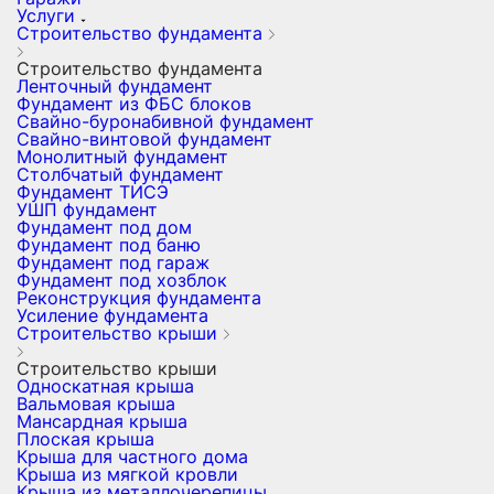
Услуги
Строительство фундамента
Строительство фундамента
Ленточный фундамент
Фундамент из ФБС блоков
Свайно-буронабивной фундамент
Свайно-винтовой фундамент
Монолитный фундамент
Столбчатый фундамент
Фундамент ТИСЭ
УШП фундамент
Фундамент под дом
Фундамент под баню
Фундамент под гараж
Фундамент под хозблок
Реконструкция фундамента
Усиление фундамента
Строительство крыши
Строительство крыши
Односкатная крыша
Вальмовая крыша
Мансардная крыша
Плоская крыша
Крыша для частного дома
Крыша из мягкой кровли
Крыша из металлочерепицы