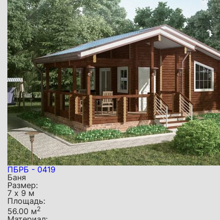
ПБРБ - 0419
Баня
Размер:
7 х 9 м
Площадь:
2
56.00 м
Материал: