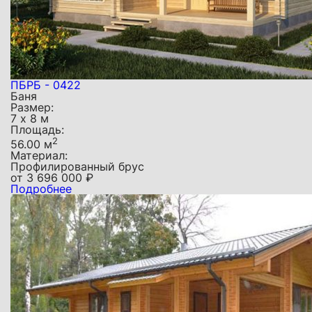
ПБРБ - 0422
Баня
Размер:
7 х 8 м
Площадь:
2
56.00 м
Материал:
Профилированный брус
от
3 696 000
₽
Подробнее