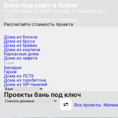
Бани под ключ в Анапе
Строим бани от 32000 руб./м2, с гарантией до 5
лет.
Сроки строительства от 1 месяца.
Рассчитайте стоимость проекта
Дома из блоков
Дома из бруса
Дома из бревен
Дома из кирпича
Каркасные дома
Дома из лафета
Бани
Беседки
Гараж
Дома из ЛСТК
Дома из газобетона
Дома из SIP-панелей
Проекты бань под ключ
Все проекты
Малень