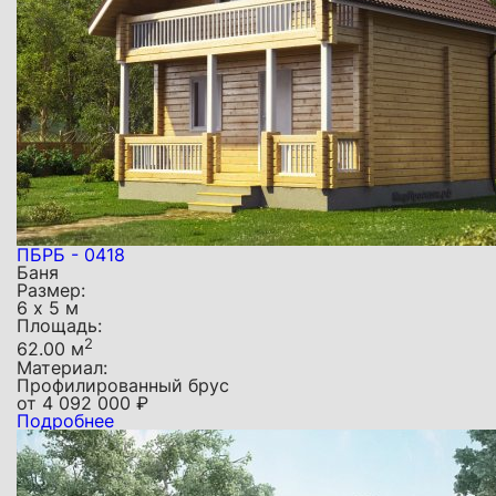
ПБРБ - 0418
Баня
Размер:
6 х 5 м
Площадь:
2
62.00 м
Материал:
Профилированный брус
от
4 092 000
₽
Подробнее