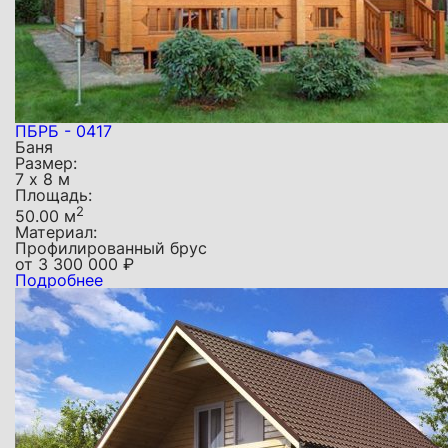
ПБРБ - 0417
Баня
Размер:
7 х 8 м
Площадь:
2
50.00 м
Материал:
Профилированный брус
от
3 300 000
₽
Подробнее