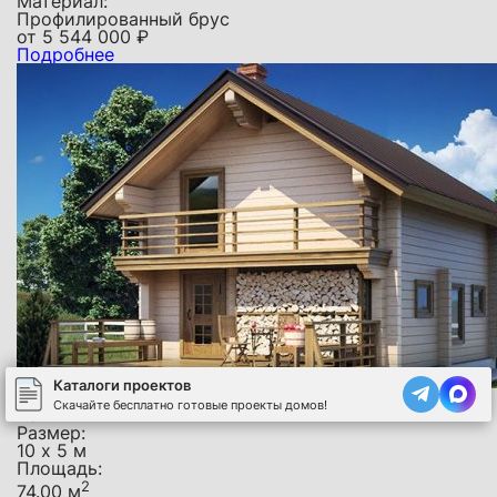
Материал:
Профилированный брус
от
5 544 000
₽
Подробнее
Каталоги проектов
ПБРБ - 0426
Скачайте бесплатно готовые проекты домов!
Баня
Размер:
10 х 5 м
Площадь:
2
74.00 м