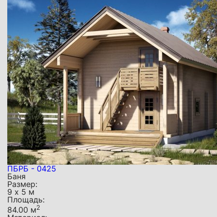
ПБРБ - 0425
Баня
Размер:
9 х 5 м
Площадь:
2
84.00 м