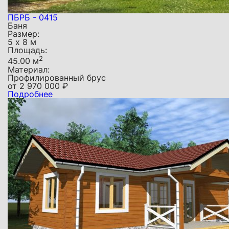
ПБРБ - 0415
Баня
Размер:
5 х 8 м
Площадь:
2
45.00 м
Материал:
Профилированный брус
от
2 970 000
₽
Подробнее