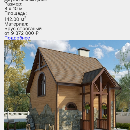
Размер:
8 х 10 м
Площадь:
2
142.00 м
Материал:
Брус строганый
от
9 372 000
₽
Подробнее