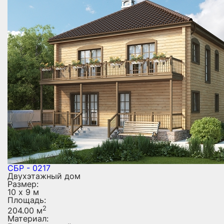
СБР - 0217
Двухэтажный дом
Размер:
10 х 9 м
Площадь:
2
204.00 м
Материал: