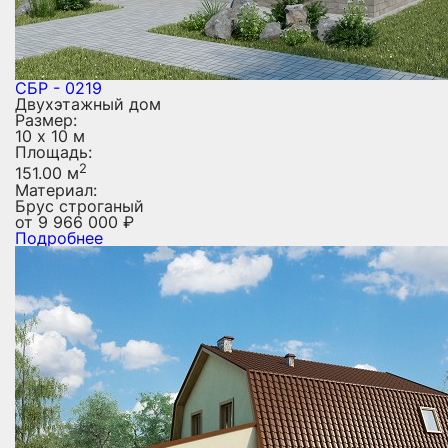
СБР - 0219
Двухэтажный дом
Размер:
10 х 10 м
Площадь:
2
151.00 м
Материал:
Брус строганый
от
9 966 000
₽
Подробнее