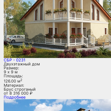
СБР - 0231
Двухэтажный дом
Размер:
9 х 9 м
Площадь:
2
126.00 м
Материал:
Брус строганый
от
8 316 000
₽
Подробнее