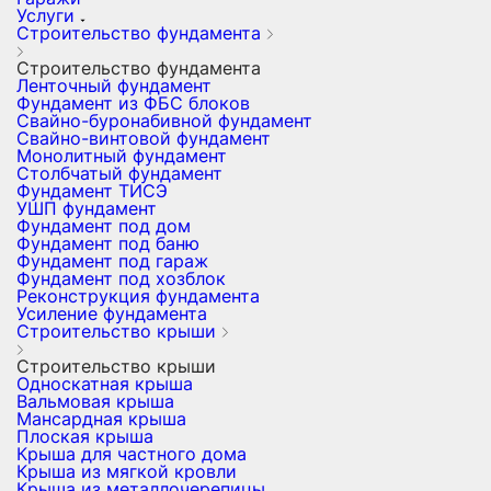
Услуги
Строительство фундамента
Строительство фундамента
Ленточный фундамент
Фундамент из ФБС блоков
Свайно-буронабивной фундамент
Свайно-винтовой фундамент
Монолитный фундамент
Столбчатый фундамент
Фундамент ТИСЭ
УШП фундамент
Фундамент под дом
Фундамент под баню
Фундамент под гараж
Фундамент под хозблок
Реконструкция фундамента
Усиление фундамента
Строительство крыши
Строительство крыши
Односкатная крыша
Вальмовая крыша
Мансардная крыша
Плоская крыша
Крыша для частного дома
Крыша из мягкой кровли
Крыша из металлочерепицы