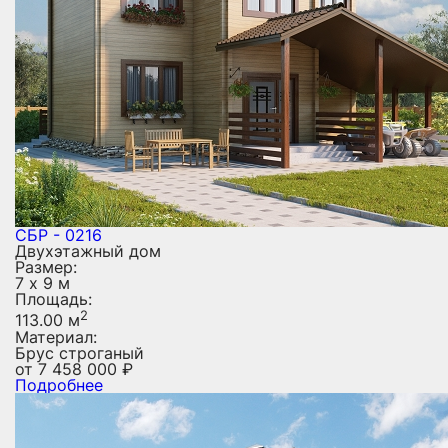
СБР - 0216
Двухэтажный дом
Размер:
7 х 9 м
Площадь:
2
113.00 м
Материал:
Брус строганый
от
7 458 000
₽
Подробнее