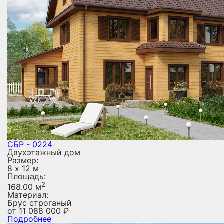
СБР - 0224
Двухэтажный дом
Размер:
8 х 12 м
Площадь:
2
168.00 м
Материал:
Брус строганый
от
11 088 000
₽
Подробнее