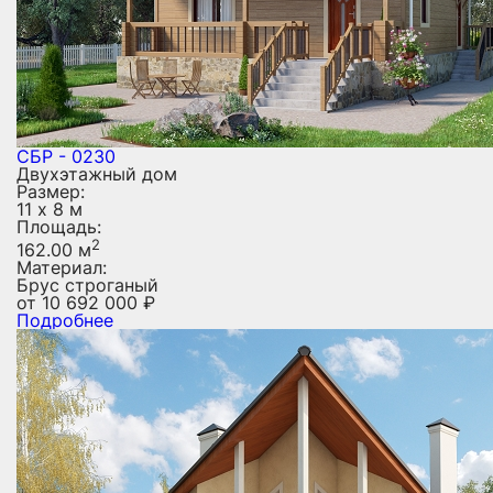
СБР - 0230
Двухэтажный дом
Размер:
11 х 8 м
Площадь:
2
162.00 м
Материал:
Брус строганый
от
10 692 000
₽
Подробнее