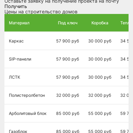
Оставьте заявку на получение проекта на почту
Получить
Цены на строительство домов
Материал
Под ключ
Коробка
Теплы
Каркас
57 900
руб
30 000
руб
34 50
SIP-панели
57 900
руб
30 000
руб
34 50
ЛСТК
57 900
руб
30 000
руб
34 50
Полистеролбетон
32 000
руб
32 000
руб
32 00
Арболитовый блок
85 000
руб
55 000
руб
59 70
Газоблок
85 000
руб
55 000
руб
59 70