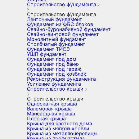
Строительство фундамента
Строительство фундамента
Ленточный фундамент
Фундамент из ФБС блоков
Свайно-буронабивной фундамент
Свайно-винтовой фундамент
Монолитный фундамент
Столбчатый фундамент
Фундамент ТИСЭ
УШП фундамент
Фундамент под дом
Фундамент под баню
Фундамент под гараж
Фундамент под хозблок
Реконструкция фундамента
Усиление фундамента
Строительство крыши
Строительство крыши
Односкатная крыша
Вальмовая крыша
Мансардная крыша
Плоская крыша
Крыша для частного дома
Крыша из мягкой кровли
Крыша из металлочерепицы
Крыша из профнастила