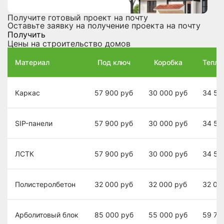
Получите готовый проект на почту
Оставьте заявку на получение проекта на почту
Получить
Цены на строительство домов
Материал
Под ключ
Коробка
Теплы
Каркас
57 900
руб
30 000
руб
34 50
SIP-панели
57 900
руб
30 000
руб
34 50
ЛСТК
57 900
руб
30 000
руб
34 50
Полистеролбетон
32 000
руб
32 000
руб
32 00
Арболитовый блок
85 000
руб
55 000
руб
59 70