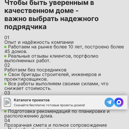
Чтобы быть уверенным в
качественном доме -
важно выбрать надежного
подрядчика
01
Опыт и надёжность компании
Работаем на рынке более 10 лет, построено более
45 домов.
Реальные отзывы клиентов, портфолио
выполненных работ.
02
Работаем без посредников
Свои бригады строителей, инженеров и
проектировщиков.
Все работы выполняем своими силами, что
снижает стоимость.
03
Бесплатный выезд специалиста на участок
Каталоги проектов
Оценка грунта, подбор фундамента,
Скачайте бесплатно готовые проекты домов!
преддоговорная консультация.
Подготовка рекомендаций по планировке и
расположению дома.
04
Прозрачная смета и полное сопровождение