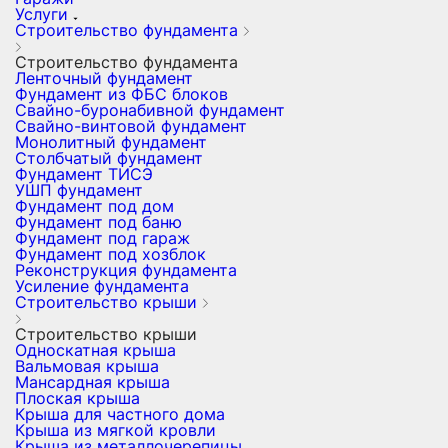
Услуги
Строительство фундамента
Строительство фундамента
Ленточный фундамент
Фундамент из ФБС блоков
Свайно-буронабивной фундамент
Свайно-винтовой фундамент
Монолитный фундамент
Столбчатый фундамент
Фундамент ТИСЭ
УШП фундамент
Фундамент под дом
Фундамент под баню
Фундамент под гараж
Фундамент под хозблок
Реконструкция фундамента
Усиление фундамента
Строительство крыши
Строительство крыши
Односкатная крыша
Вальмовая крыша
Мансардная крыша
Плоская крыша
Крыша для частного дома
Крыша из мягкой кровли
Крыша из металлочерепицы